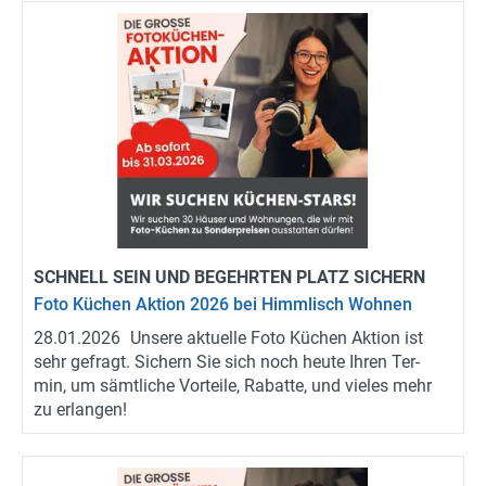
SCHNELL SEIN UND BE­GEHR­TEN PLATZ SI­CHERN
Foto Kü­chen Ak­ti­on 2026 bei Himm­lisch Woh­nen
28.01.2026
Un­se­re ak­tu­el­le Foto Kü­chen Ak­ti­on ist
sehr ge­fragt. Si­chern Sie sich noch heute Ihren Ter­
min, um sämt­li­che Vor­tei­le, Ra­bat­te, und vie­les mehr
zu er­lan­gen!