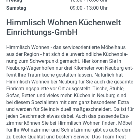
Samstag
09:00 - 13:00 Uhr
Himmlisch Wohnen Küchenwelt
Einrichtungs-GmbH
Himm­lisch Woh­nen - das ser­vice­ori­en­tier­te Mö­bel­haus
aus der Re­gi­on - hat sich die un­ver­bind­li­che Kü­chen­pla­
nung zum Schwer­punkt ge­macht. Hier kön­nen Sie in
Neuburg-​Wagenhofen nur drei Ki­lo­me­ter von Neu­burg ent­
fernt Ihre Traum­kü­che ge­stal­ten las­sen. Na­tür­lich hat
Himm­lisch Woh­nen bei Neu­burg für Sie auch die ge­sam­te
Ein­rich­tungs­pa­let­te vor Ort aus­ge­stellt. Ti­sche, Stüh­le,
Sofas, Bet­ten und vie­les mehr. Kü­chen in Neu­burg sind
bei die­sem Spe­zia­lis­ten mit dem ganz be­son­de­ren Extra
und wer­den für Sie in­di­vi­du­ell maß­ge­schnei­dert. Da ist für
jeden Ge­schmack etwas dabei. Auch das pas­sen­de Ess­
zim­mer kön­nen Sie bei Himm­lisch Woh­nen fin­den. Möbel
für Ihr Wohn­zim­mer und Schlaf­zim­mer gibt es au­ßer­dem
zu bes­ter Qua­li­tät und bes­tem Ser­vice! Das Team freut