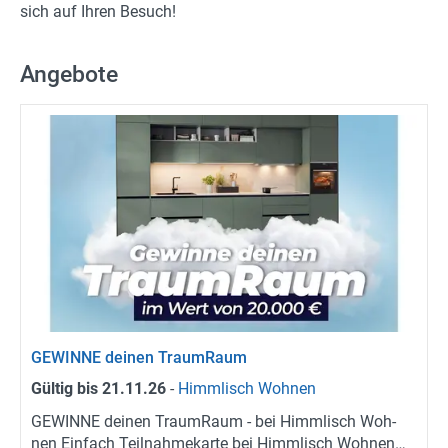
sich auf Ihren Be­such!
Angebote
GE­WIN­NE dei­nen Traum­Raum
Gül­tig bis
21.11.26
-
Himm­lisch Woh­nen
GE­WIN­NE dei­nen Traum­Raum - bei Himm­lisch Woh­
nen Ein­fach Teil­nah­me­kar­te bei Himm­lisch Woh­nen