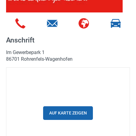
Spritpreise
Gutscheine
Parkplätze
Anschrift
Ladestationen
Im Gewerbepark 1
Stadtplan
86701 Rohrenfels-Wagenhofen
Fahrrad
Einkaufen
Stellenanzeigen
Wetter
AUF KARTE ZEIGEN
24h/7 geöffnet