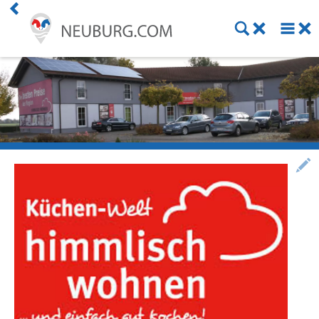
Premium Kunde werden
Aktuelles
Veranstaltungen
Angebote
Online Shops
Essen bestellen
Lieferdienste
ÖPNV