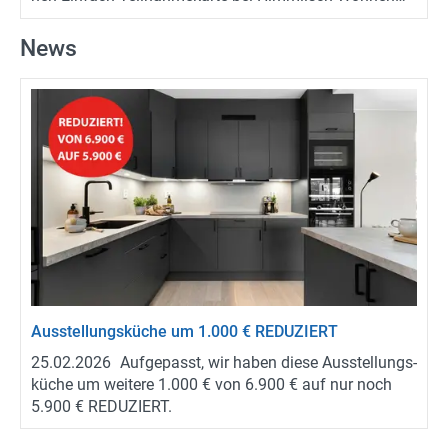
aus­fül­len oder di­rekt On­line re­gis­trie­ren und mit etwas
Glück eine Küche oder Wohn­ein­rich­tung bei uns ge­win­
News
nen. Mit etwas Glück wird der Wohn­traum Wirk­lich­keit:
Ver­lost wird eine kom­plet­te Wohn- oder Kü­chen­ein­rich­
tung im Wert von bis zu 20.000 Euro. Der Ge­winn wird
ge­mein­sam mit Ein­rich­tungs­ex­per­ten in­di­vi­du­ell ge­
plant und auf die per­sön­li­chen Wün­sche sowie den
vor­han­de­nen Raum ab­ge­stimmt. So ent­steht ein maß­
ge­schnei­der­tes Wohn­kon­zept statt eines Stan­dard­ge­
winns. In­for­ma­tio­nen und Teil­nah­me­be­din­gun­gen
unter:
www.traumraum-​gewinnspiel.de
Aus­stel­lungs­kü­che um 1.000 € RE­DU­ZIERT
25.02.2026
Auf­ge­passt, wir haben diese Aus­stel­lungs­
kü­che um wei­te­re 1.000 € von 6.900 € auf nur noch
5.900 € RE­DU­ZIERT.