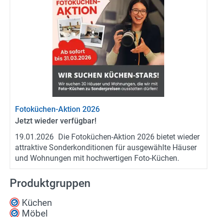
Fotoküchen-​Aktion 2026
Jetzt wie­der ver­füg­bar!
19.01.2026
Die Fotoküchen-​Aktion 2026 bie­tet wie­der
at­trak­ti­ve Son­der­kon­di­tio­nen für aus­ge­wähl­te Häu­ser
und Woh­nun­gen mit hoch­wer­ti­gen Foto-​Küchen.
Produktgruppen
Küchen
Möbel