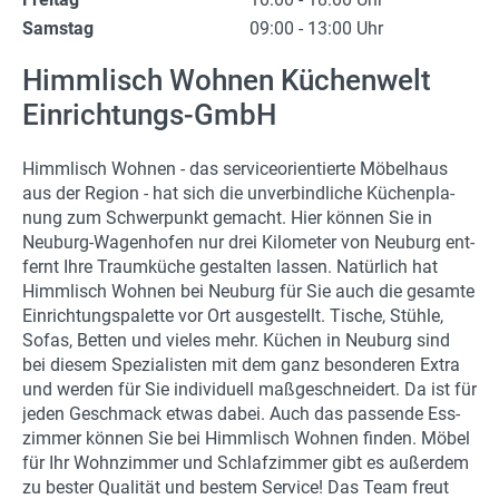
Samstag
09:00 - 13:00 Uhr
Himmlisch Wohnen Küchenwelt
Einrichtungs-GmbH
Himm­lisch Woh­nen - das ser­vice­ori­en­tier­te Mö­bel­haus
aus der Re­gi­on - hat sich die un­ver­bind­li­che Kü­chen­pla­
nung zum Schwer­punkt ge­macht. Hier kön­nen Sie in
Neuburg-​Wagenhofen nur drei Ki­lo­me­ter von Neu­burg ent­
fernt Ihre Traum­kü­che ge­stal­ten las­sen. Na­tür­lich hat
Himm­lisch Woh­nen bei Neu­burg für Sie auch die ge­sam­te
Ein­rich­tungs­pa­let­te vor Ort aus­ge­stellt. Ti­sche, Stüh­le,
Sofas, Bet­ten und vie­les mehr. Kü­chen in Neu­burg sind
bei die­sem Spe­zia­lis­ten mit dem ganz be­son­de­ren Extra
und wer­den für Sie in­di­vi­du­ell maß­ge­schnei­dert. Da ist für
jeden Ge­schmack etwas dabei. Auch das pas­sen­de Ess­
zim­mer kön­nen Sie bei Himm­lisch Woh­nen fin­den. Möbel
für Ihr Wohn­zim­mer und Schlaf­zim­mer gibt es au­ßer­dem
zu bes­ter Qua­li­tät und bes­tem Ser­vice! Das Team freut