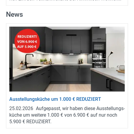
aus­fül­len oder di­rekt On­line re­gis­trie­ren und mit etwas
Glück eine Küche oder Wohn­ein­rich­tung bei uns ge­win­
News
nen. Mit etwas Glück wird der Wohn­traum Wirk­lich­keit:
Ver­lost wird eine kom­plet­te Wohn- oder Kü­chen­ein­rich­
tung im Wert von bis zu 20.000 Euro. Der Ge­winn wird
ge­mein­sam mit Ein­rich­tungs­ex­per­ten in­di­vi­du­ell ge­
plant und auf die per­sön­li­chen Wün­sche sowie den
vor­han­de­nen Raum ab­ge­stimmt. So ent­steht ein maß­
ge­schnei­der­tes Wohn­kon­zept statt eines Stan­dard­ge­
winns. In­for­ma­tio­nen und Teil­nah­me­be­din­gun­gen
unter:
www.traumraum-​gewinnspiel.de
Aus­stel­lungs­kü­che um 1.000 € RE­DU­ZIERT
25.02.2026
Auf­ge­passt, wir haben diese Aus­stel­lungs­
kü­che um wei­te­re 1.000 € von 6.900 € auf nur noch
5.900 € RE­DU­ZIERT.