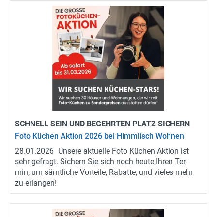
SCHNELL SEIN UND BE­GEHR­TEN PLATZ SI­CHERN
Foto Kü­chen Ak­ti­on 2026 bei Himm­lisch Woh­nen
28.01.2026
Un­se­re ak­tu­el­le Foto Kü­chen Ak­ti­on ist
sehr ge­fragt. Si­chern Sie sich noch heute Ihren Ter­
min, um sämt­li­che Vor­tei­le, Ra­bat­te, und vie­les mehr
zu er­lan­gen!