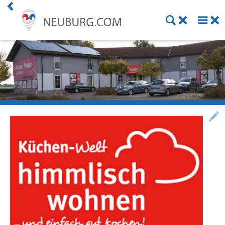
Premium Kunde werden
Aktuelles
Veranstaltungen
Angebote
Online Shops
Essen bestellen
Lieferdienste
ÖPNV