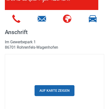
Spritpreise
Gutscheine
Parkplätze
Anschrift
Ladestationen
Im Gewerbepark 1
Stadtplan
86701 Rohrenfels-Wagenhofen
Fahrrad
Einkaufen
Stellenanzeigen
Wetter
AUF KARTE ZEIGEN
24h/7 geöffnet