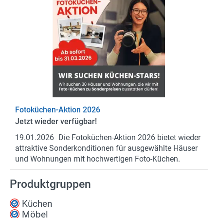
Fotoküchen-​Aktion 2026
Jetzt wie­der ver­füg­bar!
19.01.2026
Die Fotoküchen-​Aktion 2026 bie­tet wie­der
at­trak­ti­ve Son­der­kon­di­tio­nen für aus­ge­wähl­te Häu­ser
und Woh­nun­gen mit hoch­wer­ti­gen Foto-​Küchen.
Produktgruppen
Küchen
Möbel