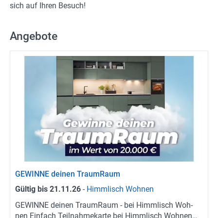
sich auf Ihren Be­such!
Angebote
GE­WIN­NE dei­nen Traum­Raum
Gül­tig bis
21.11.26
-
Himm­lisch Woh­nen
GE­WIN­NE dei­nen Traum­Raum - bei Himm­lisch Woh­
nen Ein­fach Teil­nah­me­kar­te bei Himm­lisch Woh­nen