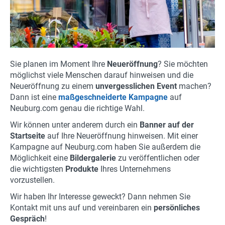
Veranstaltung
Neueröffnung
Sie planen im Moment Ihre
Produktpräsentation
Neueröffnung
? Sie möchten
möglichst viele Menschen darauf hinweisen und die
Einreichen
Neueröffnung zu einem
unvergesslichen Event
machen?
Dann ist eine
maßgeschneiderte Kampagne
auf
Der Nutzen von News und Angeboten
Neuburg.com genau die richtige Wahl.
Wir können unter anderem durch ein
Banner auf der
Anfrage
Startseite
auf Ihre Neueröffnung hinweisen. Mit einer
Kampagne auf Neuburg.com haben Sie außerdem die
Aktuelles
Möglichkeit eine
Bildergalerie
zu veröffentlichen oder
die wichtigsten
Produkte
Ihres Unternehmens
Veranstaltungen
vorzustellen.
Angebote
Wir haben Ihr Interesse geweckt? Dann nehmen Sie
Kontakt mit uns auf und vereinbaren ein
persönliches
Gespräch
Online Shops
!