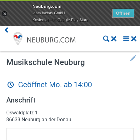
Neuburg.com
Öffnen
:data factory GmbH
Kostenlos - Im Google Play Store
Premium Kunde werden
Aktuelles
Veranstaltungen
Musikschule Neuburg
Angebote
Geöffnet Mo. ab 14:00
Online Shops
Anschrift
Essen bestellen
Oswaldplatz 1
Lieferdienste
86633 Neuburg an der Donau
ÖPNV