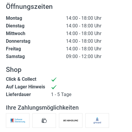
(Not)dienste
Öffnungszeiten
Premium
Montag
14:00 - 18:00 Uhr
Dienstag
14:00 - 18:00 Uhr
Leserfoto-Aktion
Mittwoch
14:00 - 18:00 Uhr
Donnerstag
14:00 - 18:00 Uhr
Kontaktseite
Freitag
14:00 - 18:00 Uhr
Samstag
09:00 - 12:00 Uhr
Premium Kunde werden
Shop
Datenschutzerklärung
Click & Collect
Impressum
Auf Lager Hinweis
Lieferdauer
1 - 5 Tage
Ihre Zahlungsmöglichkeiten