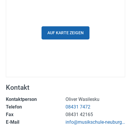
Spritpreise
Gutscheine
Parkplätze
AUF KARTE ZEIGEN
Ladestationen
Stadtplan
Fahrrad
Einkaufen
Kontakt
Stellenanzeigen
Kontaktperson
Oliver Wasilesku
Telefon
08431 7472
Wetter
Fax
08431 42165
E-Mail
info@musikschule-neuburg.
24h/7 geöffnet
de