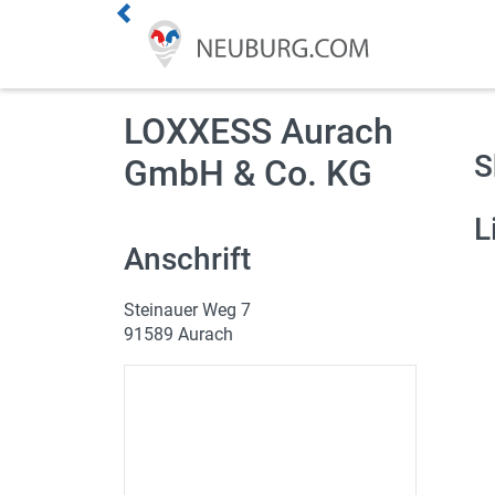
Premium Kunde werden
LOXXESS Aurach
S
Aktuelles
GmbH & Co. KG
Veranstaltungen
L
Anschrift
Angebote
Steinauer Weg 7
Online Shops
91589 Aurach
Essen bestellen
Lieferdienste
ÖPNV