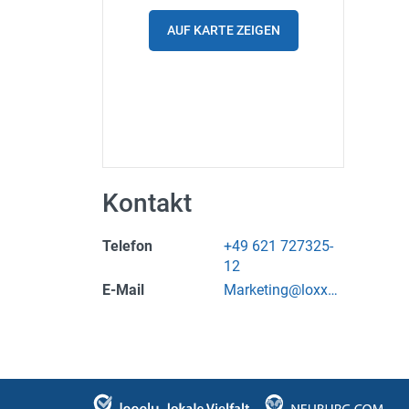
Spritpreise
AUF KARTE ZEIGEN
Gutscheine
Parkplätze
Ladestationen
Stadtplan
Kontakt
Fahrrad
Telefon
+49 621 727325-
Einkaufen
12
E-Mail
Marketing@loxxes
Stellenanzeigen
s.com
Wetter
24h/7 geöffnet