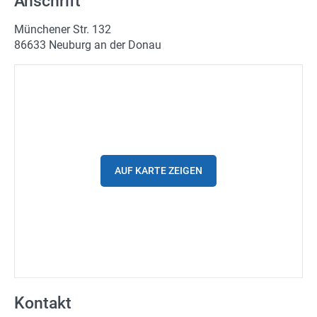
Anschrift
Spritpreise
Münchener Str. 132
Gutscheine
86633 Neuburg an der Donau
Parkplätze
Ladestationen
Stadtplan
Fahrrad
AUF KARTE ZEIGEN
Einkaufen
Stellenanzeigen
Wetter
24h/7 geöffnet
Kontakt