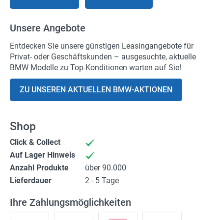
Un­se­re An­ge­bo­te
Ent­de­cken Sie un­se­re güns­ti­gen Lea­sing­an­ge­bo­te für
Privat-​ oder Ge­schäfts­kun­den – aus­ge­such­te, ak­tu­el­le
BMW Mo­del­le zu Top-​Konditionen war­ten auf Sie!
ZU UN­SE­REN AK­TU­EL­LEN BMW-​AKTIONEN
Shop
Click & Collect
Auf Lager Hinweis
Anzahl Produkte
über 90.000
Lieferdauer
2 - 5 Tage
Ihre Zahlungsmöglichkeiten