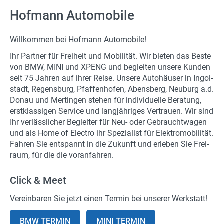
Hofmann Automobile
Will­kom­men bei Hof­mann Au­to­mo­bi­le!
Ihr Part­ner für Frei­heit und Mo­bi­li­tät. Wir bie­ten das Beste
von BMW, MINI und XPENG und be­glei­ten un­se­re Kun­den
seit 75 Jah­ren auf ihrer Reise. Un­se­re Au­to­häu­ser in In­gol­
stadt, Re­gens­burg, Pfaf­fen­ho­fen, Abens­berg, Neu­burg a.d.
Donau und Mer­tin­gen ste­hen für in­di­vi­du­el­le Be­ra­tung,
erst­klas­si­gen Ser­vice und lang­jäh­ri­ges Ver­trau­en. Wir sind
Ihr ver­läss­li­cher Be­glei­ter für Neu- oder Ge­braucht­wa­gen
und als Home of Elec­tro ihr Spe­zia­list für Elek­tro­mo­bi­li­tät.
Fah­ren Sie ent­spannt in die Zu­kunft und er­le­ben Sie Frei­
raum, für die die vor­anfah­ren.
Click & Meet
Ver­ein­ba­ren Sie jetzt einen Ter­min bei un­se­rer Werk­statt!
BMW TER­MIN
MINI TER­MIN