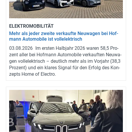
ELEK­TRO­MO­BI­LI­TÄT
Mehr als jeder zwei­te ver­kauf­te Neu­wa­gen bei Hof­
mann Au­to­mo­bi­le ist voll­elek­trisch
03.08.2026
Im ers­ten Halb­jahr 2026 waren 58,5 Pro­
zent aller bei Hof­mann Au­to­mo­bi­le ver­kauf­ten Neu­wa­
gen voll­elek­trisch – deut­lich mehr als im Vor­jahr (38,3
Pro­zent) und ein kla­res Si­gnal für den Er­folg des Kon­
zepts Home of Elec­tro.