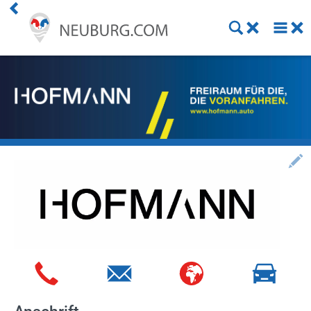
Premium Kunde werden
Aktuelles
Veranstaltungen
Angebote
Online Shops
Essen bestellen
Lieferdienste
ÖPNV