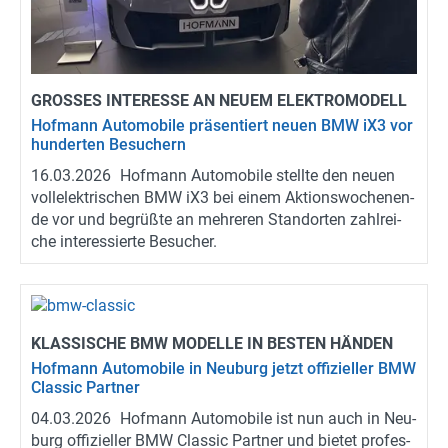
GRO­SSES IN­TER­ES­SE AN NEUEM ELEK­TRO­MO­DELL
Hof­mann Au­to­mo­bi­le prä­sen­tiert neuen BMW iX3 vor
hun­der­ten Be­su­chern
16.03.2026
Hof­mann Au­to­mo­bi­le stell­te den neuen
voll­elek­tri­schen BMW iX3 bei einem Ak­ti­ons­wo­chen­en­
de vor und be­grüß­te an meh­re­ren Stand­or­ten zahl­rei­
che in­ter­es­sier­te Be­su­cher.
KLAS­SI­SCHE BMW MO­DEL­LE IN BES­TEN HÄN­DEN
Hof­mann Au­to­mo­bi­le in Neu­burg jetzt of­fi­zi­el­ler BMW
Clas­sic Part­ner
04.03.2026
Hof­mann Au­to­mo­bi­le ist nun auch in Neu­
burg of­fi­zi­el­ler BMW Clas­sic Part­ner und bie­tet pro­fes­