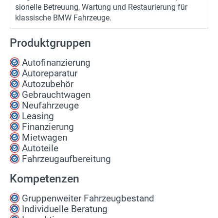
sio­nel­le Be­treu­ung, War­tung und Re­stau­rie­rung für
klas­si­sche BMW Fahr­zeu­ge.
Produktgruppen
Autofinanzierung
Autoreparatur
Autozubehör
Gebrauchtwagen
Neufahrzeuge
Leasing
Finanzierung
Mietwagen
Autoteile
Fahrzeugaufbereitung
Kompetenzen
Gruppenweiter Fahrzeugbestand
Individuelle Beratung