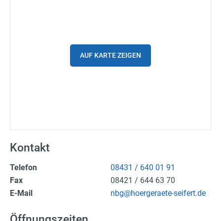
Spritpreise
Gutscheine
Parkplätze
AUF KARTE ZEIGEN
Ladestationen
Stadtplan
Fahrrad
Einkaufen
Kontakt
Stellenanzeigen
Telefon
08431 / 640 01 91
Fax
08421 / 644 63 70
Wetter
E-Mail
nbg@hoergeraete-seifert.de
24h/7 geöffnet
Öffnungszeiten