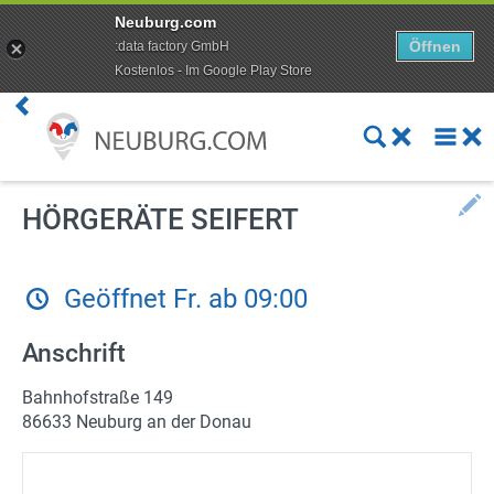
Neuburg.com
Öffnen
:data factory GmbH
Kostenlos - Im Google Play Store
Premium Kunde werden
Aktuelles
Veranstaltungen
HÖRGERÄTE SEIFERT
Angebote
Geöffnet Fr. ab 09:00
Online Shops
Anschrift
Essen bestellen
Bahnhofstraße 149
Lieferdienste
86633 Neuburg an der Donau
ÖPNV