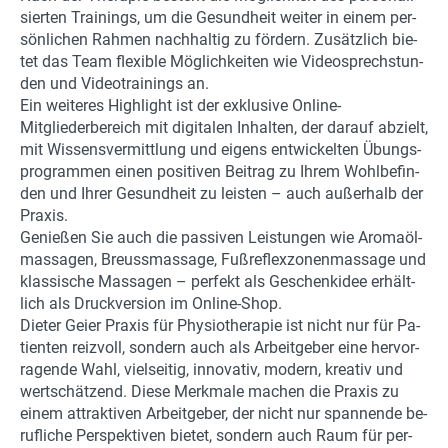
sier­ten Trai­nings, um die Ge­sund­heit wei­ter in einem per­
sön­li­chen Rah­men nach­hal­tig zu för­dern. Zu­sätz­lich bie­
tet das Team fle­xi­ble Mög­lich­kei­ten wie Vi­deo­sprech­stun­
den und Vi­deo­trai­nings an.
Ein wei­te­res High­light ist der ex­klu­si­ve Online-​
Mitgliederbereich mit di­gi­ta­len In­hal­ten, der dar­auf ab­zielt,
mit Wis­sens­ver­mitt­lung und ei­gens ent­wi­ckel­ten Übungs­
pro­gram­men einen po­si­ti­ven Bei­trag zu Ihrem Wohl­be­fin­
den und Ihrer Ge­sund­heit zu leis­ten – auch au­ßer­halb der
Pra­xis.
Ge­nie­ßen Sie auch die pas­si­ven Leis­tun­gen wie Aro­maöl­
mas­sa­gen, Breuss­mas­sa­ge, Fuß­re­flex­zo­nen­mas­sa­ge und
klas­si­sche Mas­sa­gen – per­fekt als Ge­schenk­idee er­hält­
lich als Druck­ver­si­on im Online-​Shop.
Die­ter Geier Pra­xis für Phy­sio­the­ra­pie ist nicht nur für Pa­
ti­en­ten reiz­voll, son­dern auch als Ar­beit­ge­ber eine her­vor­
ra­gen­de Wahl, viel­sei­tig, in­no­va­tiv, mo­dern, krea­tiv und
wert­schät­zend. Diese Merk­ma­le ma­chen die Pra­xis zu
einem at­trak­ti­ven Ar­beit­ge­ber, der nicht nur span­nen­de be­
ruf­li­che Per­spek­ti­ven bie­tet, son­dern auch Raum für per­