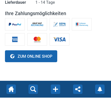
Lieferdauer
1 - 14 Tage
(Not)dienste
Ihre Zahlungsmöglichkeiten
Premium
Leserfoto-Aktion
Kontaktseite
Premium Kunde werden
ZUM ONLINE SHOP
Datenschutzerklärung
Impressum