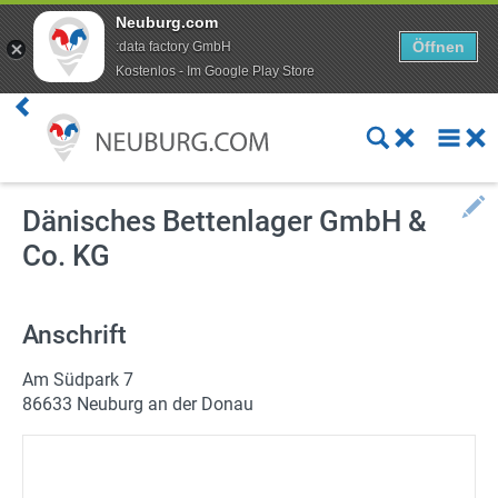
Neuburg.com
Öffnen
:data factory GmbH
Kostenlos - Im Google Play Store
Premium Kunde werden
Aktuelles
Veranstaltungen
Dänisches Bettenlager GmbH &
Co. KG
Angebote
Online Shops
Anschrift
Essen bestellen
Am Südpark 7
86633 Neuburg an der Donau
Lieferdienste
ÖPNV