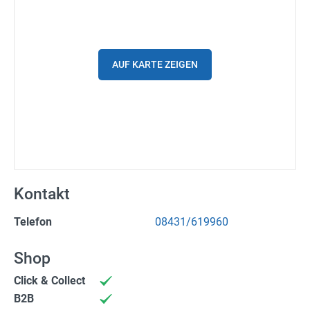
Spritpreise
Gutscheine
AUF KARTE ZEIGEN
Parkplätze
Ladestationen
Stadtplan
Fahrrad
Kontakt
Einkaufen
Telefon
08431/619960
Stellenanzeigen
Shop
Wetter
Click & Collect
24h/7 geöffnet
B2B