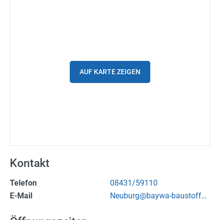
Spritpreise
Gutscheine
Parkplätze
AUF KARTE ZEIGEN
Ladestationen
Stadtplan
Fahrrad
Einkaufen
Stellenanzeigen
Kontakt
Telefon
08431/59110
Wetter
E-Mail
Neuburg@baywa-baustoffe.
24h/7 geöffnet
de