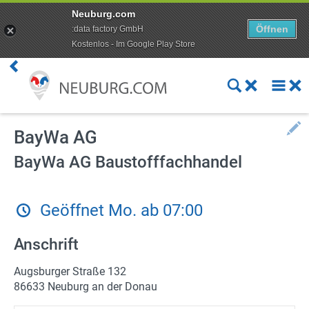
Neuburg.com
Öffnen
:data factory GmbH
Kostenlos - Im Google Play Store
Premium Kunde werden
Aktuelles
Veranstaltungen
BayWa AG
BayWa AG Baustofffachhandel
Angebote
Online Shops
Geöffnet Mo. ab 07:00
Essen bestellen
Anschrift
Lieferdienste
Augsburger Straße 132
86633 Neuburg an der Donau
ÖPNV