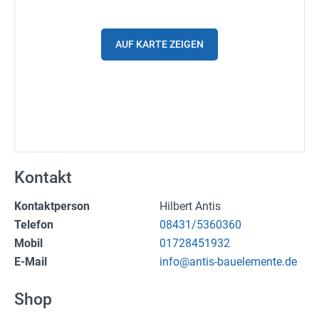
Spritpreise
Gutscheine
AUF KARTE ZEIGEN
Parkplätze
Ladestationen
Stadtplan
Fahrrad
Kontakt
Einkaufen
Kontaktperson
Hilbert Antis
Telefon
08431/5360360
Stellenanzeigen
Mobil
01728451932
E-Mail
info@antis-bauelemente.de
Wetter
Shop
24h/7 geöffnet