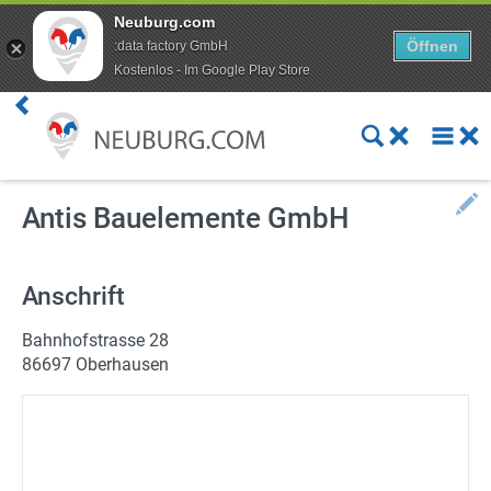
Neuburg.com
Öffnen
:data factory GmbH
Kostenlos - Im Google Play Store
Premium Kunde werden
Aktuelles
Veranstaltungen
Antis Bauelemente GmbH
Angebote
Anschrift
Online Shops
Bahnhofstrasse 28
Essen bestellen
86697 Oberhausen
Lieferdienste
ÖPNV