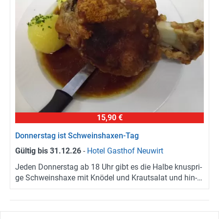
(Not)dienste
Premium
Leserfoto-Aktion
Kontaktseite
Premium Kunde werden
Datenschutzerklärung
15,90 €
Don­ners­tag ist Schweinshaxen-​Tag
Impressum
Gül­tig bis
31.12.26
-
Hotel Gast­hof Neu­wirt
Jeden Don­ners­tag ab 18 Uhr gibt es die Halbe knusp­ri­
ge Schweins­ha­xe mit Knö­del und Kraut­sa­lat und hin­
ter­her ein Ver­dau­ungs­schnap­serl für 15,50 €. WICH­
TIG: bitte un­be­dingt spä­tes­tens einen Tag vor­her vor­
be­stel­len!