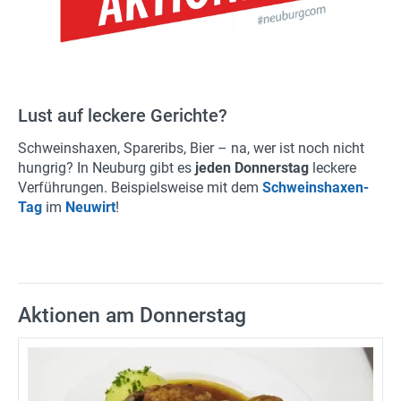
Spritpreise
Gutscheine
Parkplätze
Lust auf leckere Gerichte?
Ladestationen
Schweinshaxen, Spareribs, Bier – na, wer ist noch nicht
hungrig? In Neuburg gibt es
jeden Donnerstag
leckere
Stadtplan
Verführungen. Beispielsweise mit dem
Schweinshaxen-
Tag
im
Neuwirt
!
Fahrrad
Einkaufen
Stellenanzeigen
Aktionen am Donnerstag
Wetter
24h/7 geöffnet