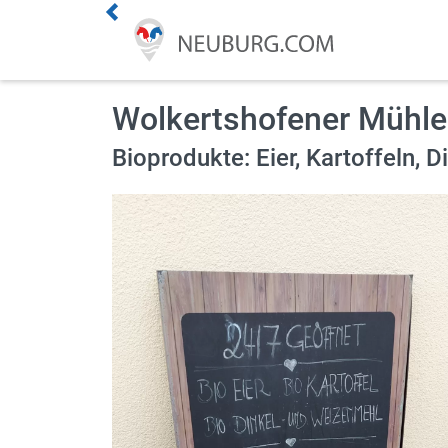
Premium Kunde werden
Wolkertshofener Mühle
Aktuelles
Bioprodukte: Eier, Kartoffeln,
Veranstaltungen
Angebote
Online Shops
Essen bestellen
Lieferdienste
ÖPNV