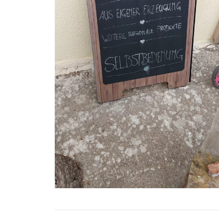
Spritpreise
Gutscheine
Parkplätze
Ladestationen
Stadtplan
Fahrrad
Einkaufen
Stellenanzeigen
Wetter
24h/7 geöffnet