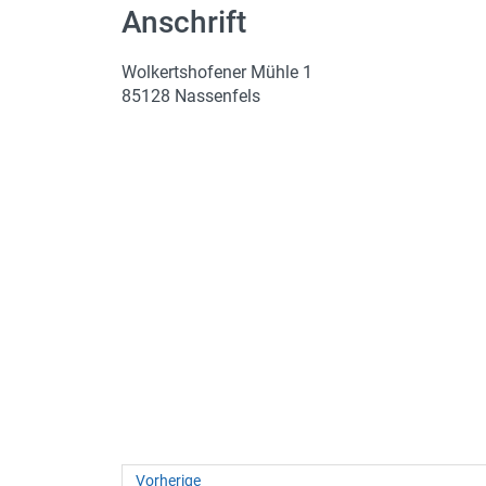
Anschrift
(Not)dienste
Premium
Wolkertshofener Mühle 1
85128 Nassenfels
Leserfoto-Aktion
Kontaktseite
Premium Kunde werden
Datenschutzerklärung
Impressum
Vorherige