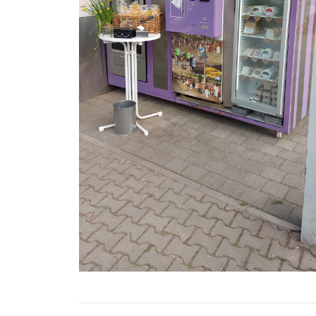
Spritpreise
Gutscheine
Parkplätze
Ladestationen
Stadtplan
Fahrrad
Einkaufen
Stellenanzeigen
Wetter
24h/7 geöffnet