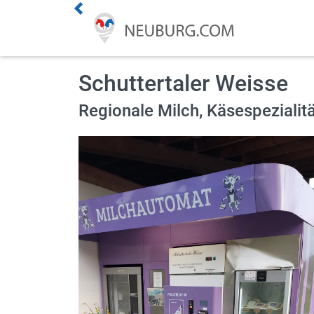
Premium Kunde werden
Schuttertaler Weisse
Aktuelles
Regionale Milch, Käsespezialitä
Veranstaltungen
Angebote
Online Shops
Essen bestellen
Lieferdienste
ÖPNV