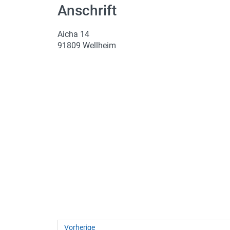
Anschrift
(Not)dienste
Premium
Aicha 14
91809 Wellheim
Leserfoto-Aktion
Kontaktseite
Premium Kunde werden
Datenschutzerklärung
Impressum
Vorherige