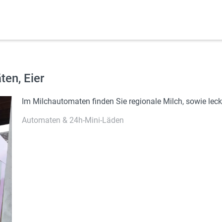
ten, Eier
Im Milch­au­to­ma­ten fin­den Sie re­gio­na­le Milch, sowie le­cke­
Automaten & 24h-Mini-Läden