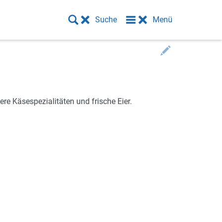
Suche
Menü
re Kä­se­spe­zia­li­tä­ten und fri­sche Eier.