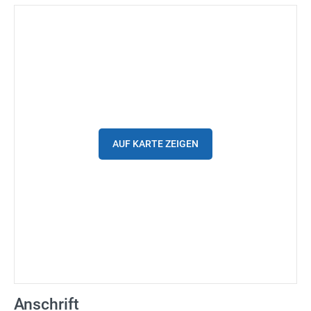
(Not)dienste
Premium
Leserfoto-Aktion
Kontaktseite
Premium Kunde werden
AUF KARTE ZEIGEN
Datenschutzerklärung
Impressum
Anschrift