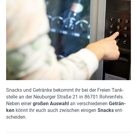
Spritpreise
Gutscheine
Parkplätze
Ladestationen
Stadtplan
Fahrrad
Einkaufen
Snacks und Ge­trän­ke be­kommt ihr bei der Frei­en Tank­
stel­le an der Neu­bur­ger Stra­ße 21 in 86701 Roh­ren­fels.
Stellenanzeigen
Neben einer
gro­ßen Aus­wahl
an ver­schie­de­nen
Ge­trän­
ken
könnt ihr euch auch zwi­schen ei­ni­gen
Snacks
ent­
Wetter
schei­den.
24h/7 geöffnet